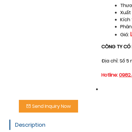
Thươ
Xuất
Kích
Phân
Giá:
CÔNG TY CỔ 
Địa chỉ: Số 5
Hotline:
0982.
Send Inquiry Now
Description