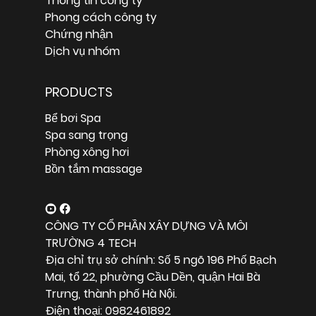
Thông tin công ty
Phong cách công ty
Chứng nhận
Dịch vụ nhóm
PRODUCTS
Bể bơi Spa
Spa sang trọng
Phòng xông hơi
Bồn tắm massage
CÔNG TY CỔ PHẦN XÂY DỰNG VÀ MÔI
TRƯỜNG 4 TECH
Địa chỉ trụ sở chính: Số 5 ngõ 196 Phố Bạch
Mai, tổ 22, phường Cầu Dền, quận Hai Bà
Trưng, thành phố Hà Nội.
Điện thoại: 0982461892