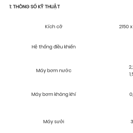
1: THÔNG SỐ KỸ THUẬT
Kích cỡ
2150 
Hệ thống điều khiển
2,
Máy bơm nước
1
Máy bơm không khí
0
Máy sưởi
3