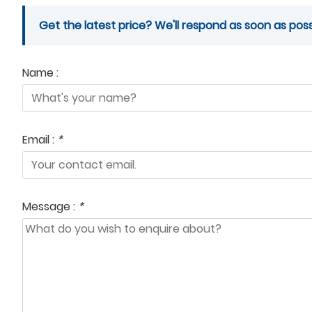
Get the latest price? We'll respond as soon as poss
Name :
Email :
*
Message :
*