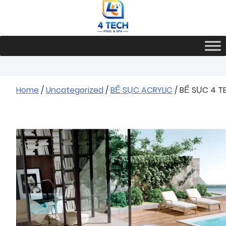
Skip
to
content
Home
/
Uncategorized
/
BỂ SỤC ACRYLIC
/ BỂ SỤC 4 T