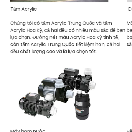
Tấm Acrylic
Đè
Chúng tôi có tấm Acrylic Trung Quốc và tấm
Mộ
Acrylic Hoa Kỳ, cả hai đều có nhiều màu sắc để bạn
bạ
lựa chọn. Đường nét màu Acrylic Hoa Kỳ tinh tế,
bơ
còn tấm Acrylic Trung Quốc tiết kiệm hơn, cả hai
sắ
đều chất lượng cao và là lựa chọn tốt.
Máy bơm nước
Hệ