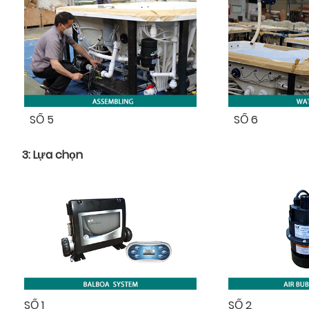
SỐ 5
SỐ 6
3: Lựa chọn
SỐ 1
SỐ 2