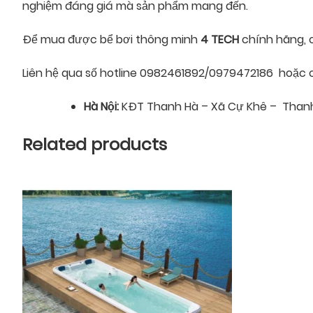
nghiệm đáng giá mà sản phẩm mang đến.
Để mua được bể bơi thông minh
4 TECH
chính hãng, 
Liên hệ qua số hotline 0982461892/0979472186 hoặc có
Hà Nội:
KĐT Thanh Hà – Xã Cự Khê – Thanh 
Related products