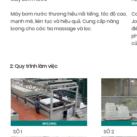
Máy bơm nước thương hiệu nổi tiếng, tốc độ cao,
Ca
mạnh mẽ, liên tục và hiệu quả. Cung cấp năng
Jo
lượng cho các tia massage và lọc.
đi
ph
củ
2: Quy trình làm việc
SỐ 1
SỐ 2