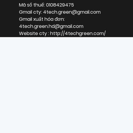
Mã số thuế: 0108429475
Gmail cty: 4tech.green@gmail.com
Gmail xuất hóa đơn:
4tech.green.hd@gmail.com
Website cty : http://4techgreen.com/