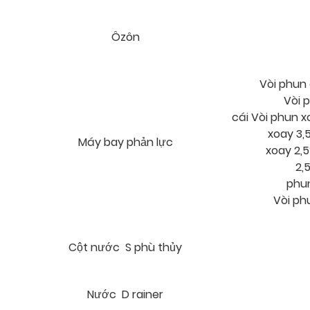
Ôzôn
Vòi phun 
Vòi p
cái Vòi phun x
xoay 3,5
Máy bay phản lực
xoay 2,5
2,5
phun
Vòi phu
Cột nước S phù thủy
Nước D rainer