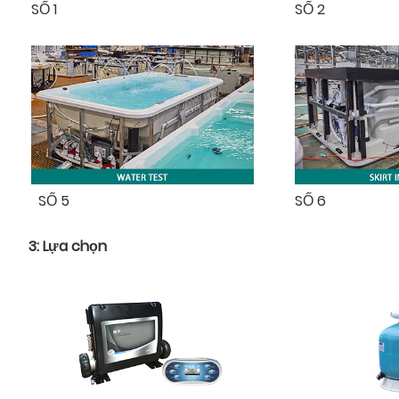
SỐ 1
SỐ 2
SỐ 5
SỐ 6
3: Lựa chọn