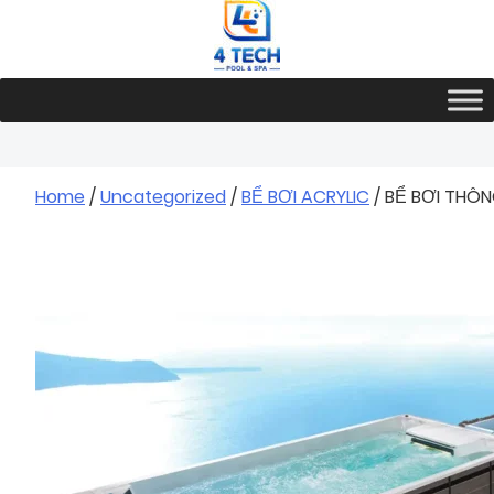
Skip
to
content
Home
/
Uncategorized
/
BỂ BƠI ACRYLIC
/ BỂ BƠI THÔN