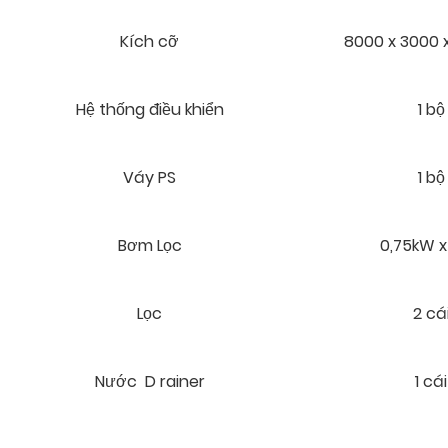
Kích cỡ
8000 x 3000
Hệ thống điều khiển
1 bộ
Váy PS
1 bộ
Bơm Lọc
0,75kW x 
Lọc
2 cá
Nước D rainer
1 cái