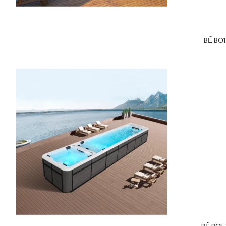
BỂ BƠ