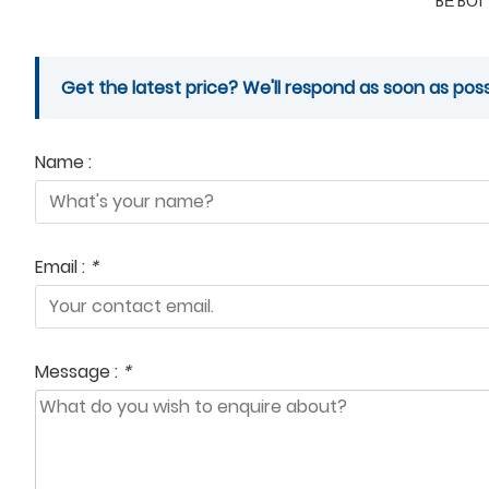
BỂ BƠI
Get the latest price? We'll respond as soon as poss
Name :
Email :
*
Message :
*