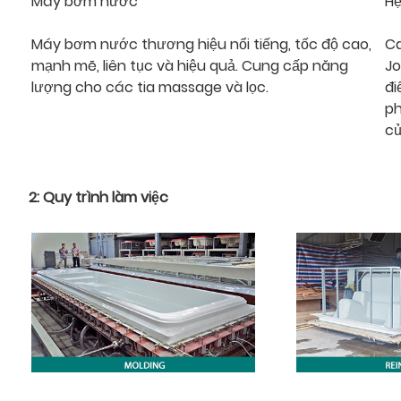
Máy bơm nước
Hệ
Máy bơm nước thương hiệu nổi tiếng, tốc độ cao,
Ca
mạnh mẽ, liên tục và hiệu quả. Cung cấp năng
Jo
lượng cho các tia massage và lọc.
đi
ph
củ
2: Quy trình làm việc