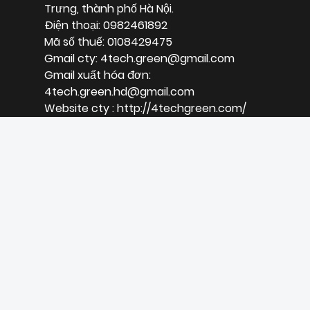
Trưng, thành phố Hà Nội.
Điện thoại: 0982461892
Mã số thuế: 0108429475
Gmail cty: 4tech.green@gmail.com
Gmail xuất hóa đơn:
4tech.green.hd@gmail.com
Website cty : http://4techgreen.com/