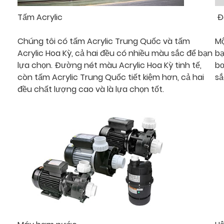
Tấm Acrylic
Đè
Chúng tôi có tấm Acrylic Trung Quốc và tấm
Mộ
Acrylic Hoa Kỳ, cả hai đều có nhiều màu sắc để bạn
bạ
lựa chọn. Đường nét màu Acrylic Hoa Kỳ tinh tế,
bơ
còn tấm Acrylic Trung Quốc tiết kiệm hơn, cả hai
sắ
đều chất lượng cao và là lựa chọn tốt.