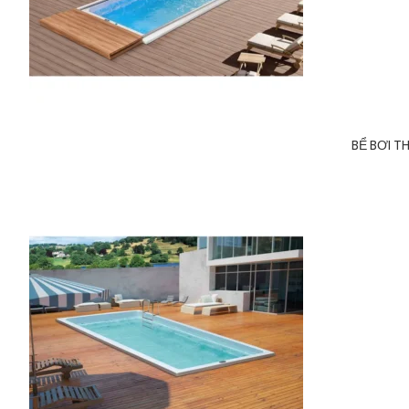
BỂ BƠI T