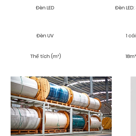
Đèn LED ​
Đèn LED: 
Đèn UV ​
1 cái
Thể tích (m³)
18m