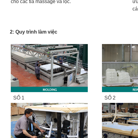
cho các tia massage và lọc.
ưu
cá
2: Quy trình làm việc
SỐ 1
SỐ 2