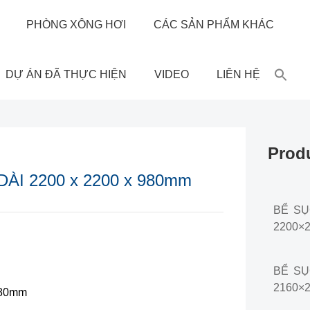
PHÒNG XÔNG HƠI
CÁC SẢN PHẨM KHÁC
DỰ ÁN ĐÃ THỰC HIỆN
VIDEO
LIÊN HỆ
Prod
ÀI 2200 x 2200 x 980mm
BỂ SỤC
2200×
BỂ SỤC
2160×
980mm