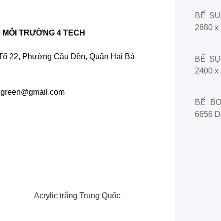
BỂ SỤC
2880 x
 MÔI TRƯỜNG 4 TECH
, Tổ 22, Phường Cầu Dền, Quận Hai Bà
BỂ SỤC
2400 x
h.green@gmail.com
BỂ BƠ
6656 D
Acrylic trắng Trung Quốc