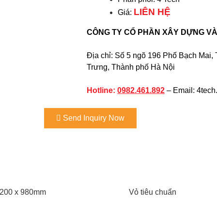
LIÊN HỆ
Giá:
CÔNG TY CỔ PHẦN XÂY DỰNG VÀ
Địa chỉ: Số 5 ngõ 196 Phố Bạch Mai
Trưng, Thành phố Hà Nội
Hotline:
0982.461.892
– Email: 4tec
Send Inquiry Now
2200 x 980mm
Vỏ tiêu chuẩn