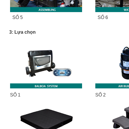
SỐ 5
SỐ 6
3: Lựa chọn
SỐ 1
SỐ 2