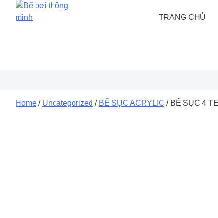
Skip
to
TRANG CHỦ
content
Home
/
Uncategorized
/
BỂ SỤC ACRYLIC
/ BỂ SỤC 4 TE