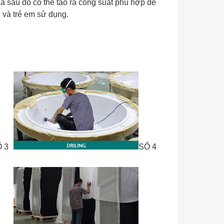
ia sau đó có thể tạo ra công suất phù hợp để
 và trẻ em sử dụng.
 3
SỐ 4