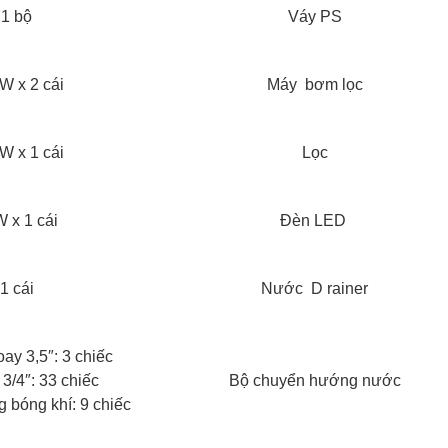
1 bộ
Váy PS
W x 2 cái
Máy bơm lọc
W x 1 cái
Lọc
 x 1 cái
Đèn LED ​
1 cái
Nước D rainer
ay 3,5″: 3 chiếc
3/4″: 33 chiếc
Bộ chuyển hướng nước
 bóng khí: 9 chiếc