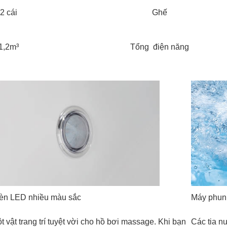
2 cái
Ghế
1,2m³
Tổng điện năng
n LED nhiều màu sắc
Máy phun
t vật trang trí tuyệt vời cho hồ bơi massage. Khi bạn
Các tia nư