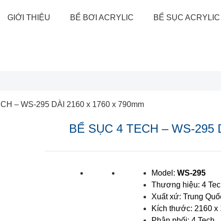
GIỚI THIỆU
BỂ BƠI ACRYLIC
BỂ SỤC ACRYLIC
CH – WS-295 DÀI 2160 x 1760 x 790mm
BỂ SỤC 4 TECH – WS-295 D
Model:
WS-295
Thương hiệu: 4 Te
Xuất xứ: Trung Quố
Kích thước: 2160 
Phân phối: 4 Tech