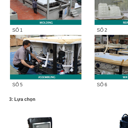
SỐ 1
SỐ 2
SỐ 5
SỐ 6
3: Lựa chọn