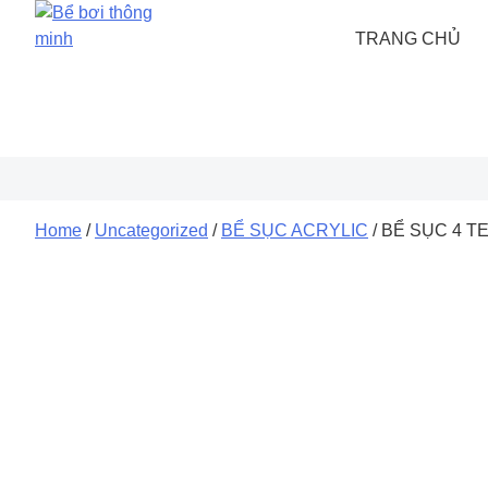
Skip
to
TRANG CHỦ
content
Home
/
Uncategorized
/
BỂ SỤC ACRYLIC
/ BỂ SỤC 4 TE