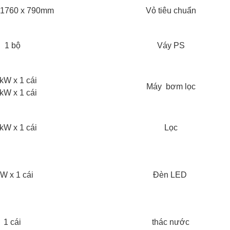
 1760 x 790mm
Vỏ tiêu chuẩn
1 bộ
Váy PS
kW x 1 cái
Máy bơm lọc
kW x 1 cái
kW x 1 cái
Lọc
W x 1 cái
Đèn LED ​
1 cái
thác nước