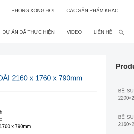
PHÒNG XÔNG HƠI
CÁC SẢN PHẨM KHÁC
DỰ ÁN ĐÃ THỰC HIỆN
VIDEO
LIÊN HỆ
Prod
ÀI 2160 x 1760 x 790mm
BỂ SỤC
2200×
ch
BỂ SỤC
c
2160×
x 1760 x 790mm