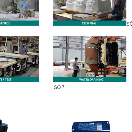
SỐ
SỐ 7