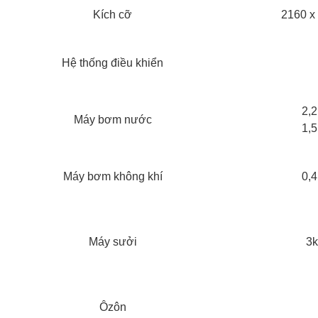
Kích cỡ
2160 x
Hệ thống điều khiển
2,2
Máy bơm nước
1,5
Máy bơm không khí
0,4
Máy sưởi
3k
Ôzôn