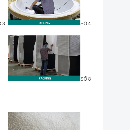
 3
SỐ 4
SỐ 8