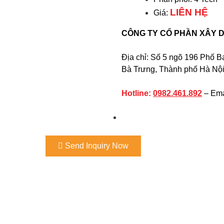
LIÊN HỆ
Giá:
CÔNG TY CỔ PHẦN XÂY 
Địa chỉ: Số 5 ngõ 196 Phố 
Bà Trưng, Thành phố Hà Nộ
Hotline:
0982.461.892
– Ema
Send Inquiry Now