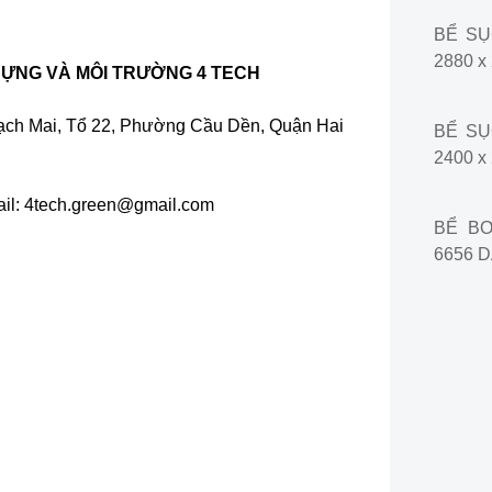
BỂ SỤC
2880 x
DỰNG VÀ MÔI TRƯỜNG 4 TECH
Bạch Mai, Tổ 22, Phường Cầu Dền, Quận Hai
BỂ SỤC
i
2400 x
il: 4tech.green@gmail.com
BỂ BƠ
6656 D