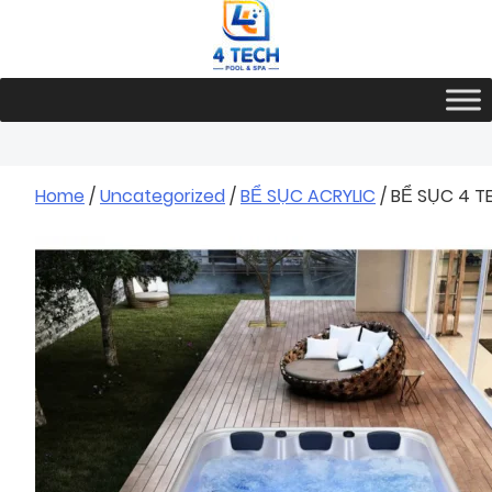
Skip
to
content
Home
/
Uncategorized
/
BỂ SỤC ACRYLIC
/ BỂ SỤC 4 T