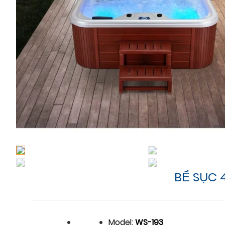
BỂ SỤC 
Model:
WS-193