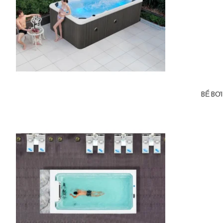
BỂ BƠ