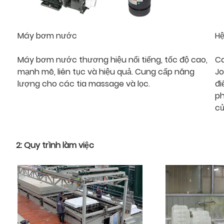
Máy bơm nước
Hệ
Máy bơm nước thương hiệu nổi tiếng, tốc độ cao,
Ca
mạnh mẽ, liên tục và hiệu quả. Cung cấp năng
Jo
lượng cho các tia massage và lọc.
đi
ph
củ
2: Quy trình làm việc