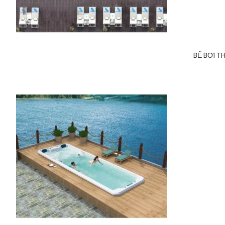
BỂ BƠI T