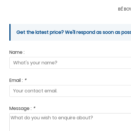
BỂ BƠ
Get the latest price? We'll respond as soon as poss
Name :
Email :
*
Message :
*