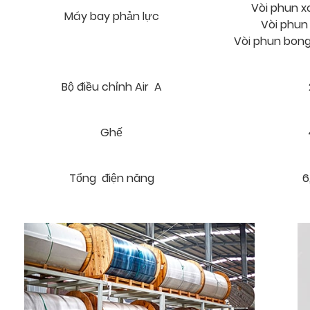
Vòi phun xo
Máy bay phản lực
Vòi phun 
Vòi phun bong
Bộ điều chỉnh Air A
Ghế
Tổng điện năng
6