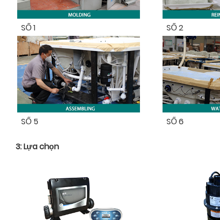
SỐ 1
SỐ 2
SỐ 5
SỐ 6
3: Lựa chọn