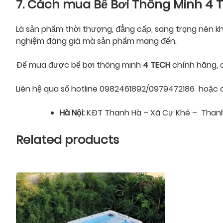
7. Cách mua Bể Bơi Thông Minh
4 
Là sản phẩm thời thượng, đẳng cấp, sang trọng nên khô
nghiệm đáng giá mà sản phẩm mang đến.
Để mua được bể bơi thông minh
4 TECH
chính hãng, 
Liên hệ qua số hotline 0982461892/0979472186 hoặc có
Hà Nội:
KĐT Thanh Hà – Xã Cự Khê – Thanh 
Related products