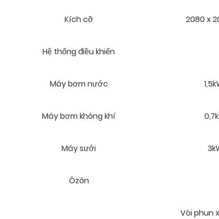
Kích cỡ
2080 x 
Hệ thống điều khiển
Máy bơm nước
1,5k
Máy bơm không khí
0,7k
Máy sưởi
3kW
Ôzôn
Vòi phun x