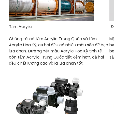
Tấm Acrylic
Đè
Chúng tôi có tấm Acrylic Trung Quốc và tấm
Mộ
Acrylic Hoa Kỳ, cả hai đều có nhiều màu sắc để bạn
bạ
lựa chọn. Đường nét màu Acrylic Hoa Kỳ tinh tế,
bơ
còn tấm Acrylic Trung Quốc tiết kiệm hơn, cả hai
sắ
đều chất lượng cao và là lựa chọn tốt.