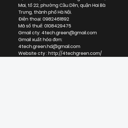
Mai, tổ 22, phường Cầu Dền, quận Hai Bà
Trưng, thành phố Hà Nội.
Điện thoại: 0982461892
Mã số thuế: 0108429475
Gmail cty: 4tech.green@gmail.com
Gmail xuất hóa đơn:
4tech.green.hd@gmail.com
Website cty : http://4techgreen.com/