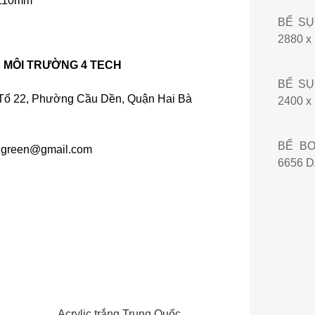
1110mm
BỂ SỤC
2880 x
 MÔI TRƯỜNG 4 TECH
BỂ SỤC
, Tổ 22, Phường Cầu Dền, Quận Hai Bà
2400 x
BỂ BƠ
h.green@gmail.com
6656 D
Acrylic trắng Trung Quốc