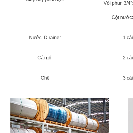
Vòi phun 3/4″
Cột nước:
Nước D rainer
1 cái
Cái gối
2 cái
Ghế
3 cái