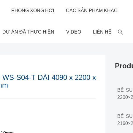
PHÒNG XÔNG HƠI
CÁC SẢN PHẨM KHÁC
DỰ ÁN ĐÃ THỰC HIỆN
VIDEO
LIÊN HỆ
Prod
WS-S04-T DÀI 4090 x 2200 x
mm
BỂ SỤC
2200×
BỂ SỤC
2160×