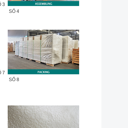
 3
SỐ 4
 7
SỐ 8