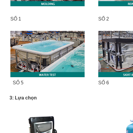
SỐ 1
SỐ 2
SỐ 5
SỐ 6
3: Lựa chọn