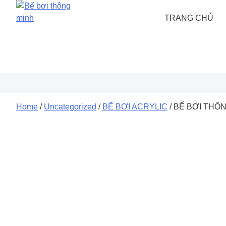
Skip
to
TRANG CHỦ
content
Home
/
Uncategorized
/
BỂ BƠI ACRYLIC
/ BỂ BƠI THÔN