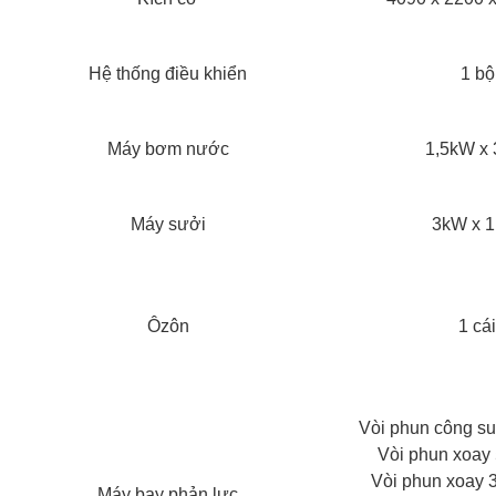
Hệ thống điều khiển
1 bộ
Máy bơm nước
1,5kW x 
Máy sưởi
3kW x 1
Ôzôn
1 cái
Vòi phun công suấ
Vòi phun xoay 
Vòi phun xoay 3
Máy bay phản lực