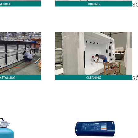
SỐ
SỐ