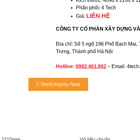
Kích thước: 4090 x 2200 x 
Phân phối: 4 Tech
LIÊN HỆ
Giá:
CÔNG TY CỔ PHẦN XÂY DỰNG VÀ
Địa chỉ: Số 5 ngõ 196 Phố Bạch Mai
Trưng, Thành phố Hà Nội
Hotline:
0982.461.892
– Email: 4tec
Send Inquiry Now
x 1110mm
Vỏ tiêu chuẩn