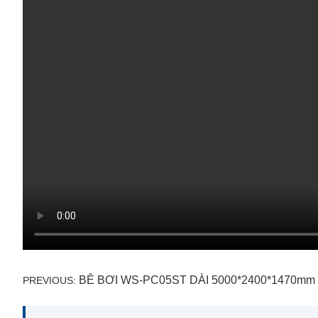
Điều
BÊ BƠI WS-PC05ST DÀI 5000*2400*1470mm
PREVIOUS:
hướng