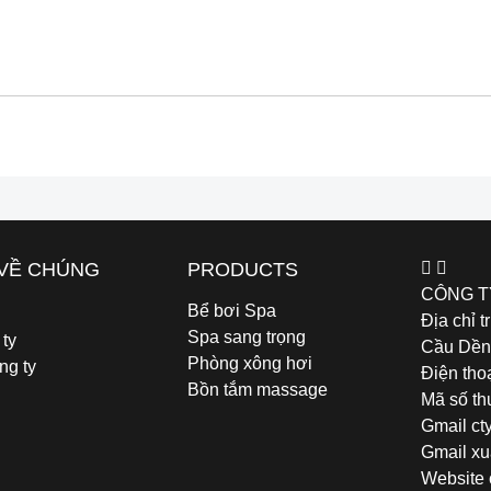
 VỀ CHÚNG
PRODUCTS
CÔNG T
Bể bơi Spa
Địa chỉ 
Spa sang trọng
 ty
Cầu Dền,
Phòng xông hơi
ng ty
Điện tho
Bồn tắm massage
Mã số th
Gmail ct
Gmail xu
Website c