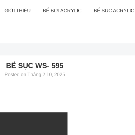
GIỚI THIỆU
BỂ BƠI ACRYLIC
BỂ SỤC ACRYLIC
BỂ SỤC WS- 595
Posted on
Tháng 2 10, 2025