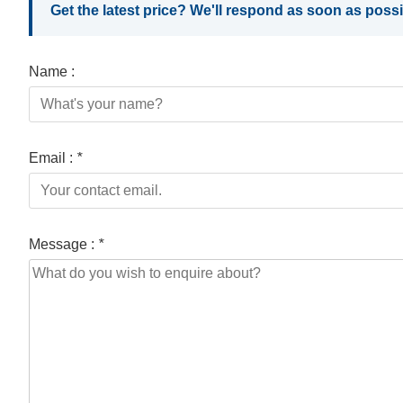
Get the latest price? We'll respond as soon as possi
bài
viết
Name :
Email :
*
Message :
*