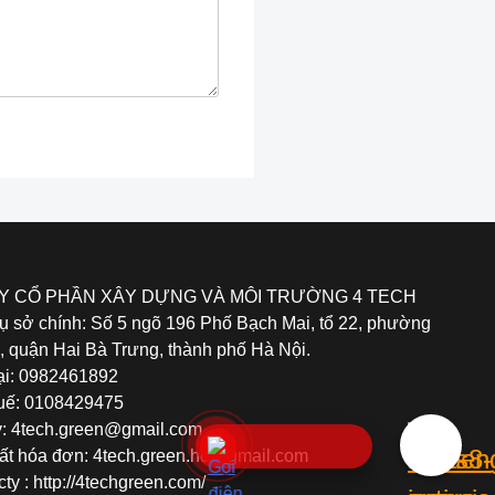
Y CỔ PHẦN XÂY DỰNG VÀ MÔI TRƯỜNG 4 TECH
trụ sở chính: Số 5 ngõ 196 Phố Bạch Mai, tổ 22, phường
 quận Hai Bà Trưng, thành phố Hà Nội.
ại: 0982461892
uế: 0108429475
y: 4tech.green@gmail.com
ất hóa đơn: 4tech.green.hd@gmail.com
ty : http://4techgreen.com/