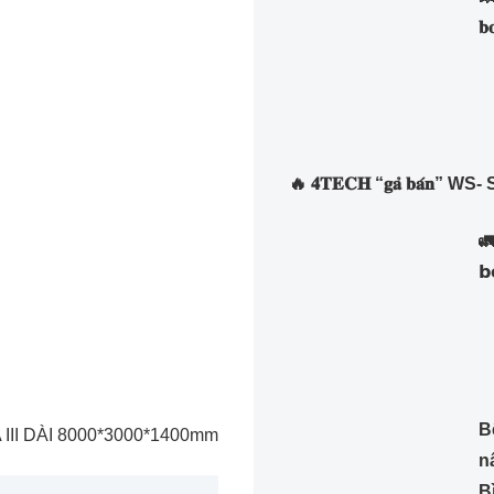
𝐛
🔥 𝟒𝐓𝐄𝐂𝐇 “𝐠𝐚̉ 𝐛𝐚́𝐧” WS- S06B
🚛
𝗯
B
III DÀI 8000*3000*1400mm
n
B