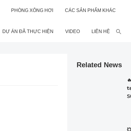
PHÒNG XÔNG HƠI
CÁC SẢN PHẨM KHÁC
DỰ ÁN ĐÃ THỰC HIỆN
VIDEO
LIÊN HỆ
Related News
🔥
𝘁
S
💥