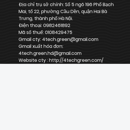
Địa chỉ trụ sở chính: Số 5 ngõ 196 Phố Bạch
Mai, tổ 22, phường Cầu Dền, quận Hai Bà
Trưng, thành phố Hà Nội.
Điện thoại: 0982461892
Mã số thuế: 0108429475
Gmail cty: 4tech.green@gmail.com
Gmail xuất hóa đơn:
4tech.green.hd@gmail.com
Website cty : http://4techgreen.com/