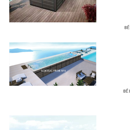
BỂ
BỂ 