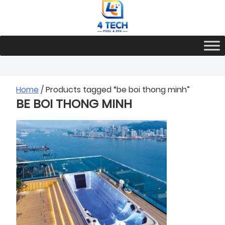
Skip
to
content
Home
/ Products tagged “be boi thong minh”
BE BOI THONG MINH